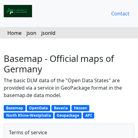
Contact
Home
json
jsonld
Basemap - Official maps of
Germany
The basic DLM data of the "Open Data States" are
provided via a service in GeoPackage format in the
basemap.de data model.
Basemap
OpenData
Bavaria
Hessen
North Rhine-Westphalia
Geopackage
API
Terms of service