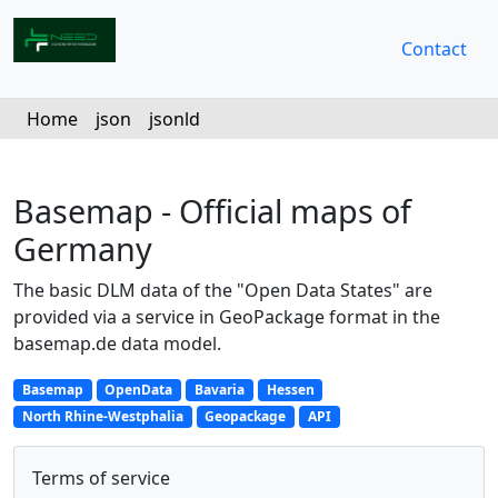
Contact
Home
json
jsonld
Basemap - Official maps of
Germany
The basic DLM data of the "Open Data States" are
provided via a service in GeoPackage format in the
basemap.de data model.
Basemap
OpenData
Bavaria
Hessen
North Rhine-Westphalia
Geopackage
API
Terms of service